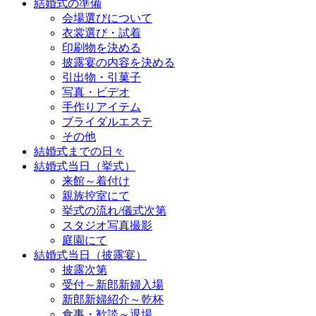
結婚式の準備
会場選びについて
衣裳選び・試着
印刷物を決める
披露宴の内容を決める
引出物・引菓子
写真・ビデオ
手作りアイテム
ブライダルエステ
その他
結婚式までの日々
結婚式当日（挙式）
来館～着付け
親族控室にて
挙式の流れ/儀式次第
スタジオ写真撮影
庭園にて
結婚式当日（披露宴）
披露次第
受付～新郎新婦入場
新郎新婦紹介～乾杯
食事・歓談～退場