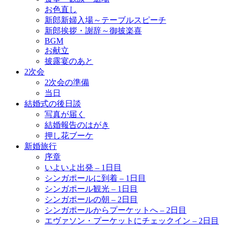
お色直し
新郎新婦入場～テーブルスピーチ
新郎挨拶・謝辞～御披楽喜
BGM
お献立
披露宴のあと
2次会
2次会の準備
当日
結婚式の後日談
写真が届く
結婚報告のはがき
押し花ブーケ
新婚旅行
序章
いよいよ出発 – 1日目
シンガポールに到着 – 1日目
シンガポール観光 – 1日目
シンガポールの朝 – 2日目
シンガポールからプーケットへ – 2日目
エヴァソン・プーケットにチェックイン – 2日目