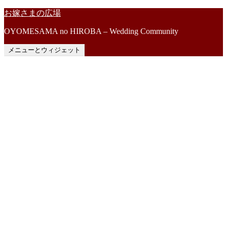
コ
お嫁さまの広場
ン
OYOMESAMA no HIROBA – Wedding Community
テ
ン
メニューとウィジェット
ツ
へ
ス
キ
ッ
プ