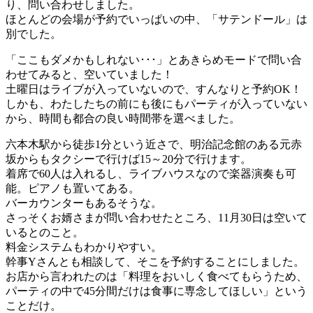
り、問い合わせしました。
ほとんどの会場が予約でいっぱいの中、「サテンドール」は
別でした。
「ここもダメかもしれない･･･」とあきらめモードで問い合
わせてみると、空いていました！
土曜日はライブが入っていないので、すんなりと予約OK！
しかも、わたしたちの前にも後にもパーティが入っていない
から、時間も都合の良い時間帯を選べました。
六本木駅から徒歩1分という近さで、明治記念館のある元赤
坂からもタクシーで行けば15～20分で行けます。
着席で60人は入れるし、ライブハウスなので楽器演奏も可
能。ピアノも置いてある。
バーカウンターもあるそうな。
さっそくお婿さまが問い合わせたところ、11月30日は空いて
いるとのこと。
料金システムもわかりやすい。
幹事Yさんとも相談して、そこを予約することにしました。
お店から言われたのは「料理をおいしく食べてもらうため、
パーティの中で45分間だけは食事に専念してほしい」という
ことだけ。