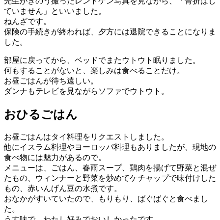
先生がきのう撮ったレントゲン写真を見ながら、「骨折はし
ていません」といいました。
ねんざです。
保険の手続きが終われば、夕方には退院できることになりま
した。
部屋に戻ってから、ベッドでまたウトウト眠りました。
何もすることがないと、楽しみは食べることだけ。
お昼ごはんが待ち遠しい。
ダンナもテレビを見ながらソファでウトウト。
おひるごはん
お昼ごはんはタイ料理をリクエストしました。
他にイスラム料理やヨーロッパ料理もありましたが、現地の
食べ物には魅力があるので。
メニューは、ごはん、春雨スープ、鶏肉を揚げて野菜と混ぜ
たもの、ウィンナーと野菜を炒めてケチャップで味付けした
もの、赤いんげん豆の水煮です。
おなかがすいていたので、もりもり、ばぐばぐと食べまし
た。
うす味で、わたし好みでおいしかったです。