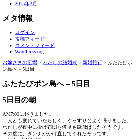
2015年3月
メタ情報
ログイン
投稿フィード
コメントフィード
WordPress.org
お嫁さまの広場
>
わたしの結婚式
>
新婚旅行
>
ふたたびボ
ン島へ – 5日目
ふたたびボン島へ – 5日目
5日目の朝
AM7:00に起きました。
二人とも疲れていたらしく、ぐっすりとよく眠りました。
わたしが夜中に掛け布団を何度も蹴飛ばしたそうです。
その度に、ダンナがかけ直してくれたそうです。