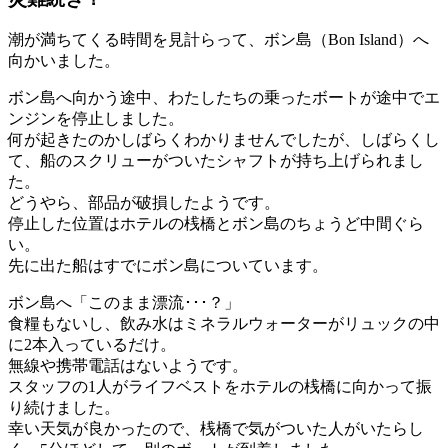
潮が満ちてくる時間を見計らって、ボン島（Bon Island）へ
向かいました。
ボン島へ向かう途中、わたしたちの乗ったボートが途中でエ
ンジンを停止しました。
何が起きたのかしばらくわかりませんでしたが、しばらくし
て、船のスクリューがついたシャフトが持ち上げられまし
た。
どうやら、部品が破損したようです。
停止した位置はホテルの桟橋とボン島のちょうど中間ぐら
い。
先に出た船はすでにボン島についています。
ボン島へ「このまま漂流･･･？」
食糧もないし、飲み水はミネラルウォーターがリュックの中
に2本入っているだけ。
無線や携帯電話はないようです。
スタッフの1人がライフベストをホテルの桟橋に向かって振
り続けました。
幸い天気が良かったので、桟橋で気がついた人がいたらし