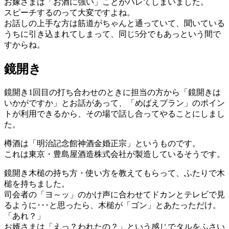
お嫁さまは「お酒に強い」ことがバレてしまいました。
スピーチするのって大変ですよね。
お話しの上手な方は筋道がちゃんと通っていて、聞いている
うちに引き込まれてしまって、同じ5分でもあっという間で
すからね。
鏡開き
鏡開き1回目の打ち合わせのときに担当の方から「鏡開きは
いかがですか」とお話があって、「めばえプラン」のポイン
トが利用できるから、その場で話し合ってやることにしまし
た。
樽酒は「明治記念館神酒金婚正宗」というものです。
これは東京・豊島屋酒造株式会社が製造しているそうです。
鏡開き木槌の持ち方・使い方を教えてもらって、ふたりで木
槌を持ちました。
司会者の「ヨ～ッ」のかけ声に合わせてドカンとテレビで見
るように･･･と思ったら、木槌が「ゴン」とあたっただけ。
「あれ？」
お婿さまは「えっ？われたの？」という感じでタルをふさい