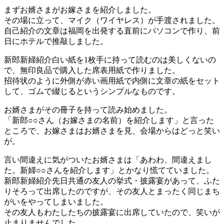
まずお婿さまがお嫁さまを紹介しました。
その場に立って、マイク（ワイヤレス）が手渡されました。
自己紹介の文章は福岡を出発する直前にパソコンで作り、前
日にホテルで推敲しました。
新郎新婦紹介白い紙を1枚手に持って読むのは美しくないの
で、無印良品で購入した席表用紙で作りました。
招待状のように外側が赤い画用紙で内側に文章の紙をセット
して、ゴムで綴じるというシンプルなものです。
お婿さまがその冊子を持って読み始めました。
「新郎○○さん（お嫁さまの名前）を紹介します」と言った
ところで、お嫁さまはお婿さまを見、会場からはどっと笑い
が。
言い間違えに気がついたお婿さまは「あわわ、間違えまし
た。新婦○○さんを紹介します」とかなり慌てていました。
新郎新婦紹介先日共通の友人の挙式・披露宴があって、ふた
りそろって出席したのですが、その友人とまったく同じまち
がいをやってしまいました。
その友人もわたしたちの披露宴に出席していたので、笑いが
止まりませんでした。