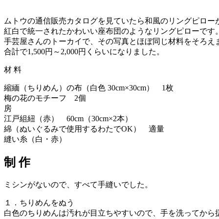
ムトウの通信販売カタログを見ていたら和風のリングピロー
紅白で統一されたかわいい座布団のようなリングピローです
手芸屋さんのトーカイで、その写真とほぼ同じ材料をそろえ
合計で1,500円～2,000円くらいになりました。
材 料
縮緬（ちりめん）の布（白色 30cm×30cm） 1枚
梅の花のモチーフ 2個
房
江戸組紐（赤） 60cm（30cm×2本）
綿（ぬいぐるみで使用するわたでOK） 適量
縫い糸（白・赤）
制 作
ミシンがないので、すべて手縫いでした。
１．ちりめんをぬう
白色のちりめんは汚れが目立ちやすいので、手を洗ってから