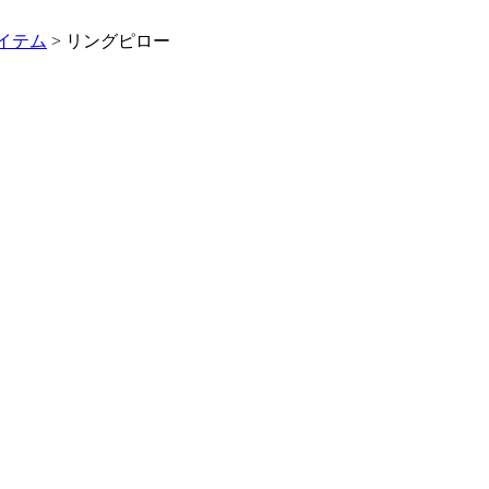
イテム
>
リングピロー