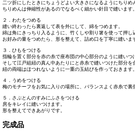
二ツ折にしたときにちょうどよい大きさになるようにちりめ
ちりめんは伸縮性があるのでなるべく細かい針目で縫います
２．わたをつめる
縫い終わったら裏返して表を外にして、綿をつめます。
綿は角にきっちり入るように、竹くしや割り箸を使って押し
お好みの量をつめたら、形を整えて、詰め口を丁寧に縫いま
３．ひもをつける
指輪を置く部分を赤の糸で座布団の中心部分のように縫いつ
そして江戸組紐の真ん中あたりにと赤糸で縫いつけた部分を
紐の両端はほつれないように一重の玉結びを作っておきます
４．うめをつける
梅のモチーフをお気に入りの場所に、バランスよく赤糸で裏
５．さぶとんのすみにふさをつける
房をキレイに縫いつけます。
形を整えてできあがりです。
完成品