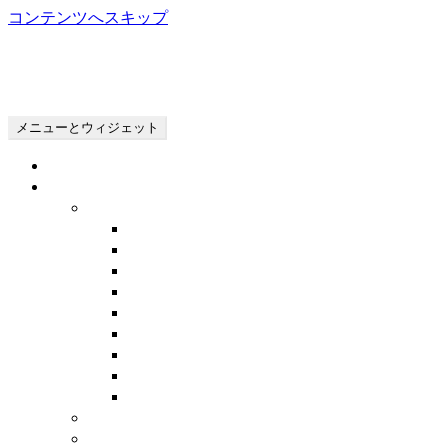
コンテンツへスキップ
お嫁さまの広場
OYOMESAMA no HIROBA – Wedding Community
メニューとウィジェット
トップページ
わたしの結婚式
結婚式の準備
会場選びについて
衣裳選び・試着
印刷物を決める
披露宴の内容を決める
引出物・引菓子
写真・ビデオ
手作りアイテム
ブライダルエステ
その他
結婚式までの日々
結婚式当日（挙式）