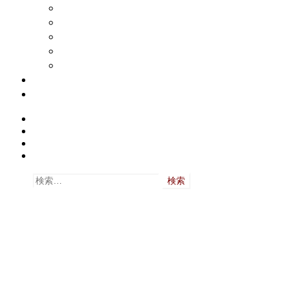
結婚式当日（披露宴）
2次会
結婚式の後日談
新婚旅行
フォトアルバム
ブログ
お問い合わせ
Twitter
Facebook
Googe+
Flickr
検索:
最近の投稿
結婚式トラブルへの備え（消費生活センター）
2015年
Word/Illustrator 席次表のダウンロード
2015年5月12日
四角卓11卓46名：席次表ダウンロード
2015年5月12日
オーバルテーブル1卓20名：席次表ダウンロード
2015年
6卓40名：席次表ダウンロード
2015年5月1日