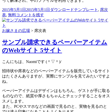
って解凍され、中のファイルを利用できます。
投
カ
タ
2015年5月1日
2015年5月1日
ダウンロード
テンプレート
,
席次
8
稿
テ
グ
表
,
無料
コメントを残す
卓
日:
ゴ
44
リ
名：
ー
お嫁さまの広場
>
席次表
席
次
サンプル請求できるペーパーアイテム
表
のWebサイト 5サイト
ダ
ウ
ン
こんにちは、Naomiです (＾▽＾)/
ロ
ー
招待状や席表などのペーパーアイテムを販売しているサイト
ド
はたくさんありますが、実際にサンプルを見てみたいですよ
に
ね。
ペーパーアイテムはデザインはもちろん、ゲストが手に取る
ものなので、紙質や厚さもちゃんとチェックすることをオス
スメします。
また、PCやスマホなどの画面で見るのと、実物を見るのと
では違う印象になることもよくあります。