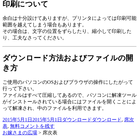
印刷について
余白は十分設けてありますが、プリンタによっては印刷可能
範囲を越えてしまう場合もあります。
その場合は、文字の位置をずらしたり、縮小して印刷した
り、工夫なさってください。
ダウンロード方法およびファイルの開
き方
ご使用のパソコンのOSおよびブラウザの操作にしたがって
行って下さい。
ファイルはすべて圧縮してあるので、パソコンに解凍ツール
がインストールされている場合にはファイルを開くことによ
って解凍され、中のファイルを利用できます。
投
カ
タ
2015年5月1日
2015年5月1日
ダウンロード
ダウンロード
,
席次
6
稿
テ
グ
表
,
無料
コメントを残す
卓
日:
ゴ
お嫁さまの広場
>
席次表
40
リ