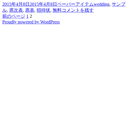
投
カ
タ
2015年4月8日
2015年4月8日
ペーパーアイテム
wedding
,
サンプ
プ
稿
テ
サ
グ
ル
,
席次表
,
席表
,
招待状
,
無料
コメントを残す
ル
日:
ペ
ペ
ゴ
ン
前のページ
1
2
投
請
Proudly powered by WordPress
ー
ー
リ
プ
求
稿
ジ
ジ
ー
ル
で
請
の
き
求
る
ペ
で
ペ
き
ー
ー
る
パ
ジ
ペ
ー
ー
送
ア
パ
イ
り
ー
テ
ア
ム
イ
の
テ
Web
ム
サ
の
イ
Web
ト
サ
5