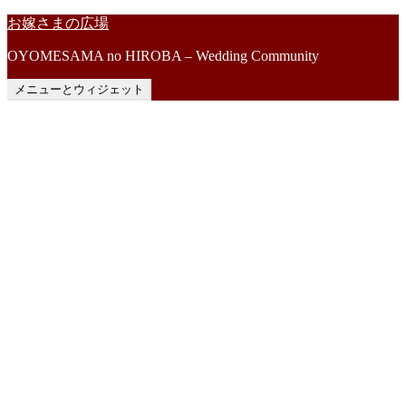
コ
お嫁さまの広場
ン
OYOMESAMA no HIROBA – Wedding Community
テ
ン
メニューとウィジェット
ツ
へ
ス
キ
ッ
プ