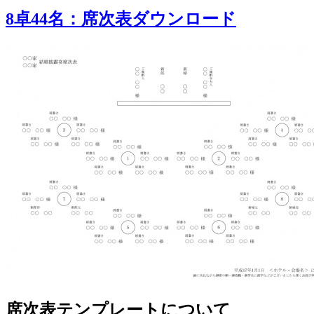
名：
ー
8卓44名：席次表ダウンロード
席
次
表
ダ
ウ
ン
ロ
ー
ド
に
席次表テンプレートについて