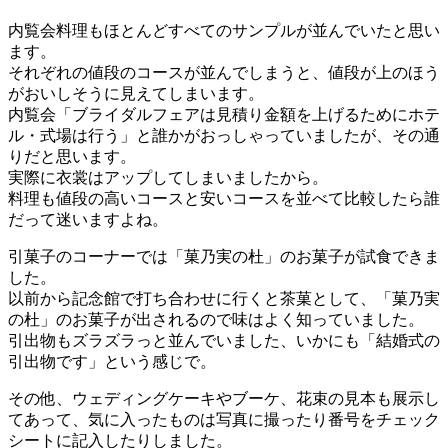
内覧会料理もほとんどすべてのサンプルが並んでいたと思い
ます。
それぞれの値段のコースが並んでしまうと、値段が上のほう
がおいしそうに見えてしまいます。
内覧会「ブライダルフェアは見積り金額を上げるためにホテ
ル・式場は行う」と誰かがおっしゃっていましたが、その通
りだと思います。
実際に衣裳はアップしてしまいましたから。
料理も値段の高いコースと安いコースを並べて比較したら誰
だって迷いますよね。
引菓子のコーナーでは「菓乃実の杜」のお菓子が試食できま
した。
以前から記念館で打ち合わせに行くと茶菓として、「菓乃実
の杜」のお菓子が出されるので味はよく知っていました。
引出物もズラズラっと並んでいました、いかにも「結婚式の
引出物です」という感じで。
その他、ウェディングケーキやブーケ、花束の見本も展示し
てあって、気に入ったものは写真に撮ったり番号をチェック
シートに記入したりしました。